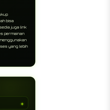
ukup
ah bisa
edia juga link
s permainan
n menggunakan
ses yang lebih