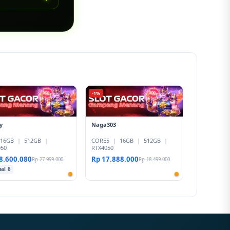
line yang
an bermain
-1%
y
Naga303
16GB
|
512GB
|
CORE5
|
16GB
|
512GB
|
050
RTX4050
8.600.080
Rp 17.888.000
Rp 27.999.000
Rp 18.499.000
ual 6