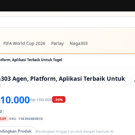
FIFA World Cup 2026
Parlay
Naga303
tform, Aplikasi Terbaik Untuk Togel
303 Agen, Platform, Aplikasi Terbaik Untuk
l
10.000
Rp 100.000
-95%
 2
 SDY
SKU:
1S83N0880RID
ndingkan Produk
Bandingkan hingga 5 produk dengan bantuan AI