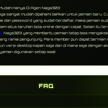
 Mudah Hanya Di Agen Naga303
juga sangat mudah dipahami bahkan untuk pemain baru. C
dan password yang sudah terdaftar, maka pemain sud
m situs taruhan bola online dengan cepat. Selain itu ters
el
Naga303 yang membantu pemain tetap bisa mengakse
edang ramai pengunjung. Para member pun dapat bermai
un versi desktop kapan saja dan di mana saja dengan ak
n nyaman digunakan setiap saat.
FAQ