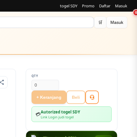
togel SDY
Promo
Daftar
Masuk
0
🛒
Masuk
QTY
+ Keranjang
Beli
Autorized togel SDY
💳
Link Login judi togel