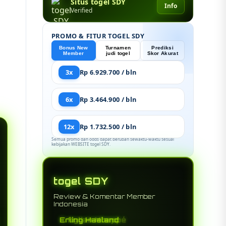
Situs togel SDY
Info
Verified
PROMO & FITUR TOGEL SDY
Bonus New
Turnamen
Prediksi
Member
judi togel
Skor Akurat
3x
Rp 6.929.700 / bln
6x
Rp 3.464.900 / bln
12x
Rp 1.732.500 / bln
Semua promo dan odds dapat berubah sewaktu-waktu sesuai
kebijakan WEBSITE togel SDY.
togel SDY
Review & Komentar Member
Indonesia
Erling Haaland