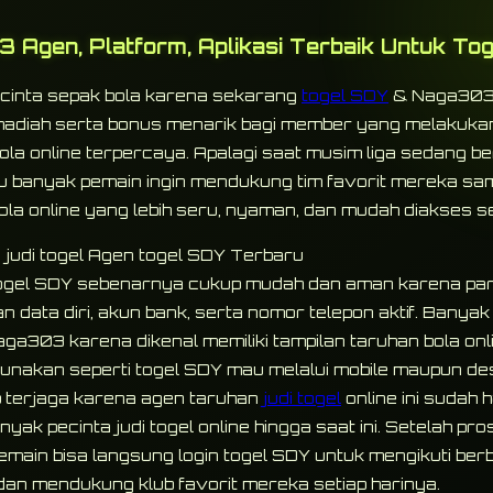
 Agen, Platform, Aplikasi Terbaik Untuk Tog
ecinta sepak bola karena sekarang
togel SDY
& Naga303 
hadiah serta bonus menarik bagi member yang melakukan
bola online terpercaya. Apalagi saat musim liga sedang 
tu banyak pemain ingin mendukung tim favorit mereka sam
a online yang lebih seru, nyaman, dan mudah diakses set
 judi togel Agen togel SDY Terbaru
togel SDY sebenarnya cukup mudah dan aman karena pa
 data diri, akun bank, serta nomor telepon aktif. Banyak
a303 karena dikenal memiliki tampilan taruhan bola onl
unakan seperti togel SDY mau melalui mobile maupun des
p terjaga karena agen taruhan
judi togel
online ini sudah 
yak pecinta judi togel online hingga saat ini. Setelah pr
emain bisa langsung login togel SDY untuk mengikuti ber
dan mendukung klub favorit mereka setiap harinya.